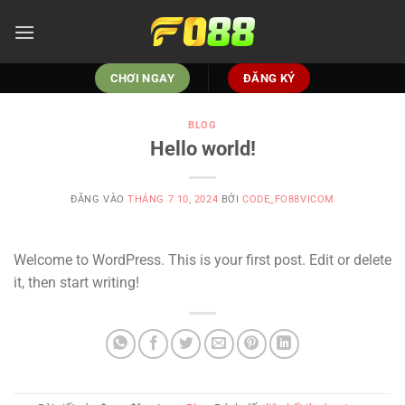
Bỏ
qua
nội
dung
CHƠI NGAY
ĐĂNG KÝ
BLOG
Hello world!
ĐĂNG VÀO
THÁNG 7 10, 2024
BỞI
CODE_FO88VICOM
Welcome to WordPress. This is your first post. Edit or delete
it, then start writing!