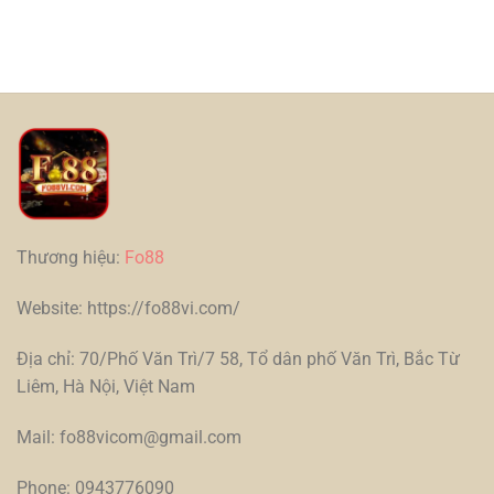
Thương hiệu:
Fo88
Website: https://fo88vi.com/
Địa chỉ: 70/Phố Văn Trì/7 58, Tổ dân phố Văn Trì, Bắc Từ
Liêm, Hà Nội, Việt Nam
Mail:
fo88vicom@gmail.com
Phone: 0943776090