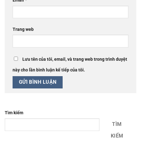
Email
*
Trang web
Lưu tên của tôi, email, và trang web trong trình duyệt
này cho lần bình luận kế tiếp của tôi.
Tìm kiếm
TÌM
KIẾM