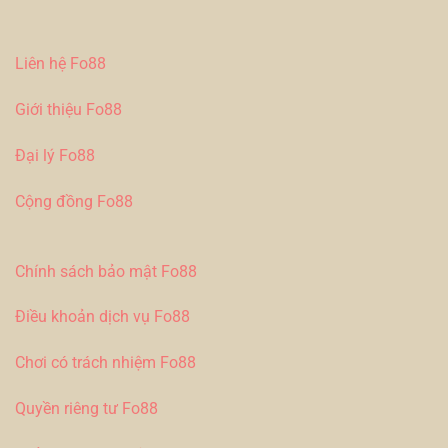
Liên hệ Fo88
Giới thiệu Fo88
Đại lý Fo88
Cộng đồng Fo88
Chính sách bảo mật Fo88
Điều khoản dịch vụ Fo88
Chơi có trách nhiệm Fo88
Quyền riêng tư Fo88