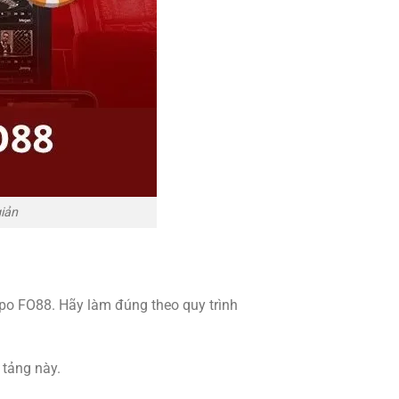
iản
po FO88. Hãy làm đúng theo quy trình
 tảng này.