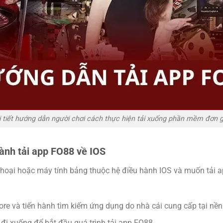
i tiết hướng dẫn người chơi cách thực hiện tải xuống phần mềm đơn g
hành tải app FO88 về IOS
hoại hoặc máy tính bảng thuộc hệ điều hành IOS và muốn tải a
ore và tiến hành tìm kiếm ứng dụng do nhà cái cung cấp tại nền
đi xuống để bắt đầu quá trình tải app FO88.