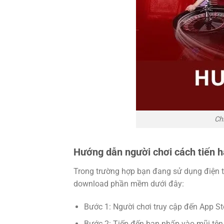
Ch
Hướng dẫn người chơi cách tiến 
Trong trường hợp bạn đang sử dụng điện t
download phần mềm dưới đây:
Bước 1: Người chơi truy cập đến App St
Bước 2: Tiếp đến bạn nhấp vào mũi tên 