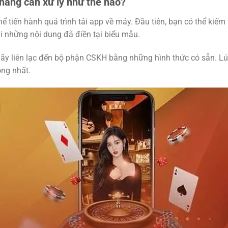
hàng cần xử lý như thế nào?
tiến hành quá trình tải app về máy. Đầu tiên, bạn có thể kiếm t
ại những nội dung đã điền tại biểu mẫu.
hãy liên lạc đến bộ phận CSKH bằng những hình thức có sẵn. Lú
óng nhất.