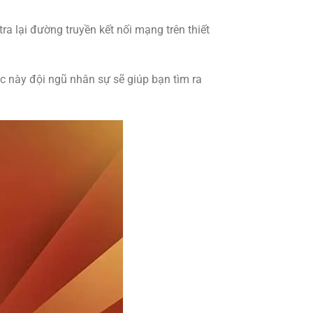
ra lại đường truyền kết nối mạng trên thiết
c này đội ngũ nhân sự sẽ giúp bạn tìm ra