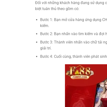
Đối với những khách hàng đang sử dụng các
biệt tuân thủ theo gồm có:
Bước 1: Bạn mở cửa hàng ứng dụng CH Pl
kiếm.
Bước 2: Bạn nhấn vào tìm kiếm và đợi h
Bước 3: Thành viên nhấn vào chữ tải nga
giải trí.
Bước 4: Cuối cùng, thành viên phát sin