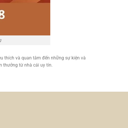
g
êu thích và quan tâm đến những sự kiện và
 thưởng từ nhà cái uy tín.