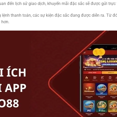
an đến lịch sử giao dịch, khuyến mãi đặc sắc sẽ được gửi trực t
 lệnh thanh toán, các sự kiện đặc sắc đang được diễn ra. Từ đ
ả hơn.