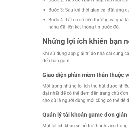
Bước 3: Sau khi thời gian cài đặt ứng 
Bước 4: Tất cả số tiền thưởng và quà t
hàng đã liên kết thông tin trước đó.
Những lợi ích khiến bạn nê
Khi sử dụng app giải trí do nhà cái cung 
đến bao gồm:
Giao diện phần mềm thân thuộc v
Một trong những lợi ích thu hút được nhiề
đại nhất để có thể đem đến trang chủ đơ
cho dù là người dùng mới cũng có thể dễ 
Quản lý tài khoản game đơn giản
Một lợi ích khác sẽ hỗ trợ thành viên tron