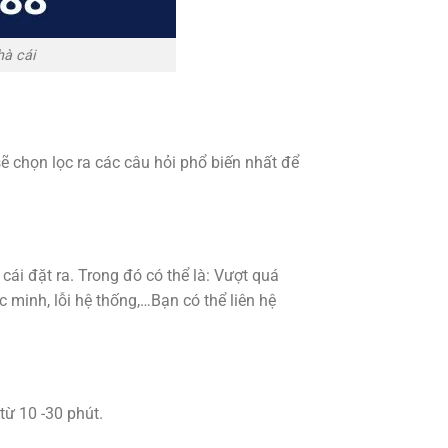
hà cái
 chọn lọc ra các câu hỏi phổ biến nhất để
cái đặt ra. Trong đó có thể là: Vượt quá
 minh, lỗi hệ thống,…
Bạn có thể liên hệ
từ 10 -30 phút.