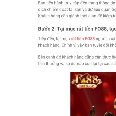
Bạn tiến hành truy cập đến trang thông ti
đích chiếm đoạt tài sản và dữ liệu quan tr
Khách hàng cần giành thời gian để kiểm tr
Bước 2: Tại mục rút tiền FO88, t
Tiếp đến, tại mục
rút tiền FO88
người chơi 
khách hàng. Chính vì vậy bạn tuyệt đối khô
Bên cạnh đó khách hàng cũng cần thực hiện
tiền thưởng và số dư nào còn lại tại các sả