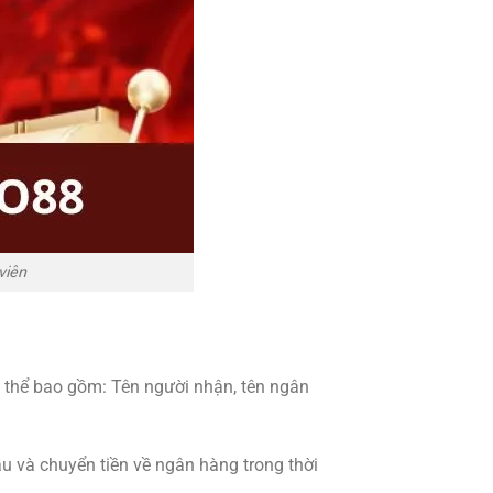
viên
ụ thể bao gồm: Tên người nhận, tên ngân
u và chuyển tiền về ngân hàng trong thời