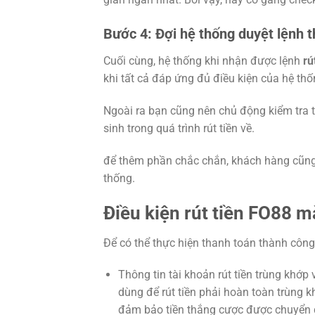
Bước 4: Đợi hệ thống duyệt lệnh t
Cuối cùng, hệ thống khi nhận được lệnh
rú
khi tất cả đáp ứng đủ điều kiện của hệ th
Ngoài ra bạn cũng nên chủ động kiểm tra t
sinh trong quá trình rút tiền về.
để thêm phần chắc chắn, khách hàng cũng 
thống.
Điều kiện rút tiền FO88 
Để có thể thực hiện thanh toán thành công,
Thông tin tài khoản rút tiền trùng khớp
dùng để rút tiền phải hoàn toàn trùng 
đảm bảo tiền thắng cược được chuyển đ