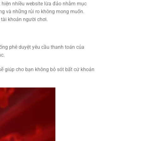
ất hiện nhiều website lừa đảo nhằm mục
trọng và những rủi ro không mong muốn.
 tài khoản người chơi.
hống phê duyệt yêu cầu thanh toán của
ác.
sẽ giúp cho bạn không bỏ sót bất cứ khoản