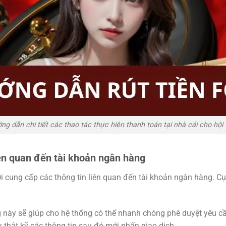
ng dẫn chi tiết các thao tác thực hiện thanh toán tại nhà cái cho hội 
iên quan đến tài khoản ngân hàng
i cung cấp các thông tin liên quan đến tài khoản ngân hàng. C
 này sẽ giúp cho hệ thống có thể nhanh chóng phê duyệt yêu cầ
k thật kỹ các thông tin sau đó mới nhấn giao dịch.