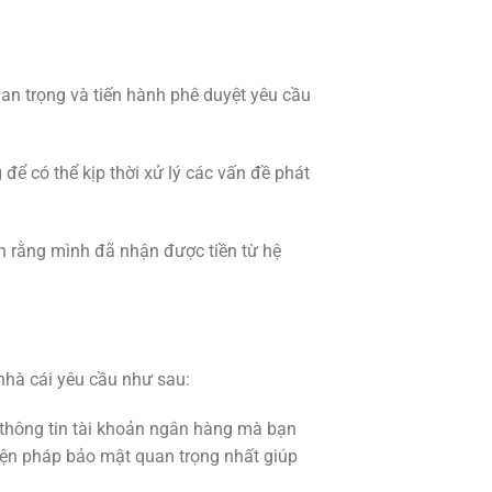
uan trọng và tiến hành phê duyệt yêu cầu
để có thể kịp thời xử lý các vấn đề phát
h rằng mình đã nhận được tiền từ hệ
 nhà cái yêu cầu như sau:
c thông tin tài khoản ngân hàng mà bạn
biện pháp bảo mật quan trọng nhất giúp