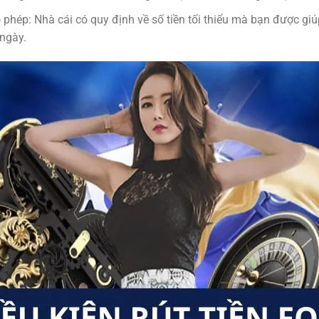
 phép: Nhà cái có quy định về số tiền tối thiểu mà bạn được giúp
 ngày.