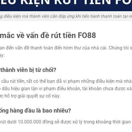
 điều kiện mà thành viên cần đáp ứng khi tiến hành thanh toán tại n
 mắc về vấn đề rút tiền FO88
n đến vấn đề thanh toán đến hòm thư của nhà cái. Chúng tôi sẽ
ây:
thành viên bị từ chối?
 cầu rút tiền, rất có thể bạn đã vi phạm những điều kiện mà nhà 
ó dấu hiệu gian lận vi phạm điều khoản, tài khoản chưa được xác
hỗ trợ giải quyết sự cố này.
hống hàng đầu là bao nhiêu?
n rút dưới 10.000.000 đồng sẽ được xử lý trong khoảng thời gian 