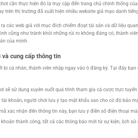
hơi cần thực hiện đó là truy cập đến trang chủ chính thống của
ay trên thị trường đã xuất hiện nhiều website giả mạo danh tiến
ra các web giả với mục đích chiếm đoạt tài sản và dữ liệu quan
h cũng như tránh khỏi những rủi ro không đáng có, thành viên 
hoản của mình.
và cung cấp thông tin
iết bị cá nhân, thành viên nhập ngay vào ô đăng ký. Tại đây bạn 
hơi sẽ sử dụng xuyên suốt quá trình tham gia cá cược trực tuyến
tài khoản, người chơi lưu ý tạo mật khẩu sao cho có độ bảo mậ
i mã xác nhận đến thông tin này, bạn lưu ý điền số điện thoại 
 khoản thành công, tất cả các thông báo mới từ sự kiện, lịch sử