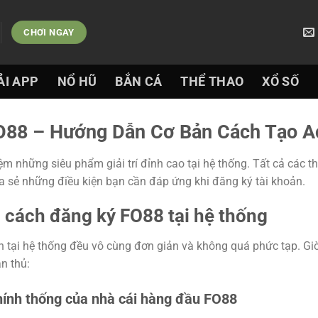
CHƠI NGAY
ẢI APP
NỔ HŨ
BẮN CÁ
THỂ THAO
XỔ SỐ
O88 – Hướng Dẫn Cơ Bản Cách Tạo A
iệm những siêu phẩm giải trí đỉnh cao tại hệ thống. Tất cả các 
a sẻ những điều kiện bạn cần đáp ứng khi đăng ký tài khoản.
n cách đăng ký FO88 tại hệ thống
oản tại hệ thống đều vô cùng đơn giản và không quá phức tạp. G
n thủ:
chính thống của nhà cái hàng đầu FO88