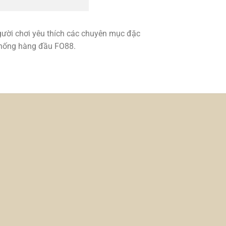
gười chơi yêu thích các chuyên mục đặc
 thống hàng đầu FO88.