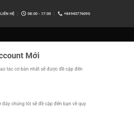
LIÊN HỆ
08:00 - 17:00
+84943776090
ccount Mới
thao tác cơ bản nhất sẽ được đề cập đến
iờ đây chúng tôi sẽ đề cập đến bạn về quy