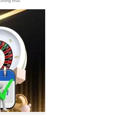
 chóng nhất.