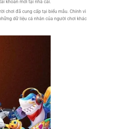
ài khoản mới tại nhà cái.
ời chơi đã cung cấp tại biểu mẫu. Chính vì
 những dữ liệu cá nhân của người chơi khác