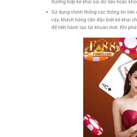
trường hợp kê khai sai dữ liệu hoặc khô
Sử dụng chính thống các thông tin liên 
vậy, khách hàng cần đặc biệt kê khai c
để tiến hành tạo tài khoản mới. Khi phát