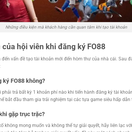
Những điều kiện mà khách hàng cần quan tâm khi tạo tài khoản
 của hội viên khi đăng ký FO88
 đến vấn đề tạo tài khoản mới đến hòm thư của nhà cái. Sau đâ
:
ng ký FO88 không?
phải trả bất kỳ 1 khoản phí nào khi tiến hành đăng ký tài khoản
thể bắt đầu tham gia trải nghiệm tại các tựa game siêu hấp dẫn 
khi gặp trục trặc?
ố không mong muốn và không thể tự giải quyết, hãy liên lạc v