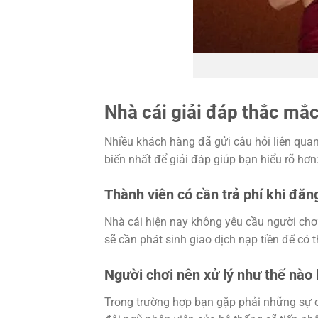
Nhà cái giải đáp thắc mắc
Nhiều khách hàng đã gửi câu hỏi liên quan
biến nhất để giải đáp giúp bạn hiểu rõ hơn
Thành viên có cần trả phí khi đă
Nhà cái hiện nay không yêu cầu người chơi 
sẽ cần phát sinh giao dịch nạp tiền để có 
Người chơi nên xử lý như thế nào 
Trong trường hợp bạn gặp phải những sự c